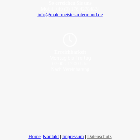
So erreichen Sie uns
Mobil:
+49 (0) 176 42784824
info@malermeister-rotermund.de
Erreichbarkeit
Montag bis Freitag
07:00 - 17:00 Uhr
Nach Vereinbarung
Home
|
Kontakt
|
Impressum
|
Datenschutz